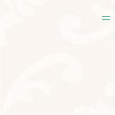
コ
ナ
津島市のアロマ＆エイジングケアサロン
ン
ビ
テ
ゲ
ン
ー
ツ
シ
へ
ョ
ス
ン
キ
に
ッ
移
プ
動
新着情報
2023年4月