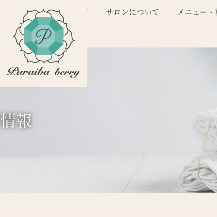
コ
ナ
トップページ
サロンについて
メニュー・
ン
ビ
テ
ゲ
ン
ー
ツ
シ
へ
ョ
ス
ン
キ
に
ッ
移
プ
動
着情報