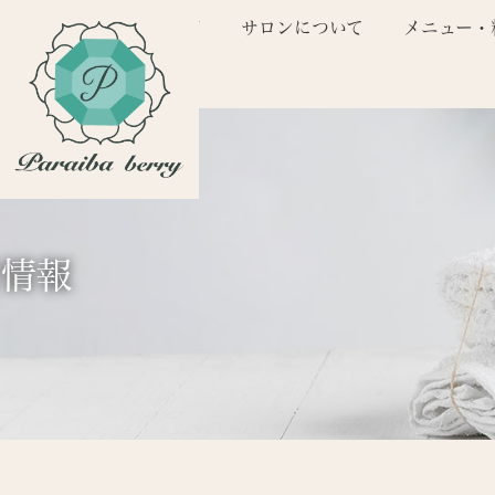
コ
ナ
トップページ
サロンについて
メニュー・
ン
ビ
テ
ゲ
ン
ー
ツ
シ
へ
ョ
ス
ン
キ
に
ッ
移
プ
動
着情報