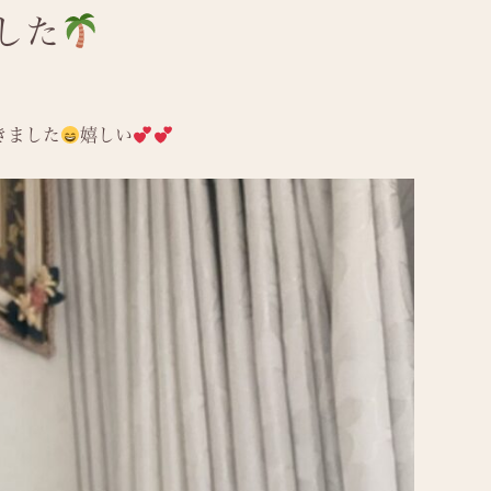
した
きました
嬉しい