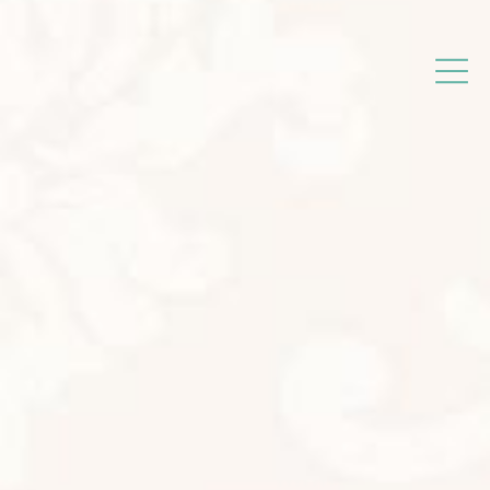
コ
ナ
津島市のアロマ＆エイジングケアサロン
ン
ビ
テ
ゲ
ン
ー
ツ
シ
へ
ョ
ス
ン
キ
に
ッ
移
プ
動
新着情報
マルシェ出店しました