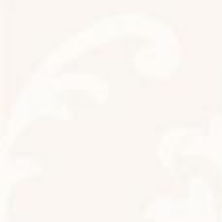
2024年11月24日
昨日は岩塚駅の近くのTBKみんなの食堂さんでマルシェの出店をし
ました！ハンドマッサージとヘッドマッサージを行いましたが、
お客様から手のむくみが取れてスッキリしました！色が白くなり
ました！頭かスッキリしましたとのお声をいただき嬉しいです！
とても素敵な方達でご縁に感謝です！ありがとうございました！